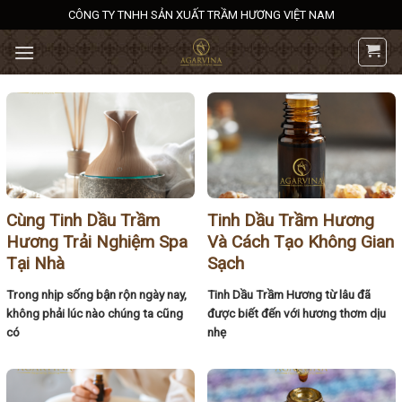
Bỏ
CÔNG TY TNHH SẢN XUẤT TRẦM HƯƠNG VIỆT NAM
qua
nội
dung
Cùng Tinh Dầu Trầm
Tinh Dầu Trầm Hương
Hương Trải Nghiệm Spa
Và Cách Tạo Không Gian
Tại Nhà
Sạch
Trong nhịp sống bận rộn ngày nay,
Tinh Dầu Trầm Hương từ lâu đã
không phải lúc nào chúng ta cũng
được biết đến với hương thơm dịu
có
nhẹ