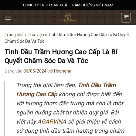
Bỏ
CÔNG TY TNHH SẢN XUẤT TRẦM HƯƠNG VIỆT NAM
qua
nội
dung
Trang chủ
»
Thư viện
»
Tinh Dầu Trầm Hương Cao Cấp Là Bí Quyết
Chăm Sóc Da Và Tóc
Tinh Dầu Trầm Hương Cao Cấp Là Bí
Quyết Chăm Sóc Da Và Tóc
Đăng vào
06/05/2024
bởi
Hoangha
Trong thế giới làm đẹp,
Tinh Dầu Trầm
Hương Cao Cấp
không chỉ được biết đến
với hương thơm đặc trưng mà còn là một
nguồn dưỡng chất tự nhiên quý giá. Bài
viết này
AGARVINA
sẽ giới thiệu về cách
sử dụng tinh dầu trầm hương trong chăm