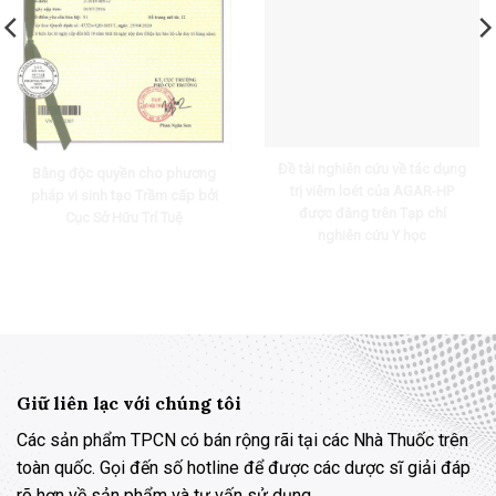
Đề tài nghiên cứu về tác dụng
Bằng độc quyền cho phương
trị viêm loét của AGAR-HP
pháp vi sinh tạo Trầm cấp bởi
được đăng trên Tạp chí
Cục Sở Hữu Trí Tuệ
nghiên cứu Y học
Giữ liên lạc với chúng tôi
Các sản phẩm TPCN có bán rộng rãi tại các Nhà Thuốc trên
toàn quốc. Gọi đến số hotline để được các dược sĩ giải đáp
rõ hơn về sản phẩm và tư vấn sử dụng.