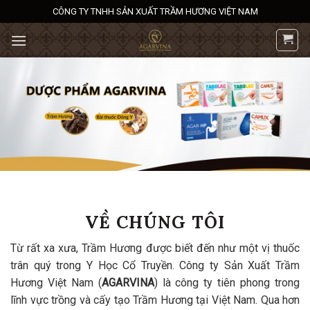
Bỏ
CÔNG TY TNHH SẢN XUẤT TRẦM HƯƠNG VIỆT NAM
qua
nội
dung
VỀ CHÚNG TÔI
Từ rất xa xưa, Trầm Hương được biết đến như một vị thuốc
trân quý trong Y Học Cổ Truyền. Công ty Sản Xuất Trầm
Hương Việt Nam (
AGARVINA
) là công ty tiên phong trong
lĩnh vực trồng và cấy tạo Trầm Hương tại Việt Nam. Qua hơn