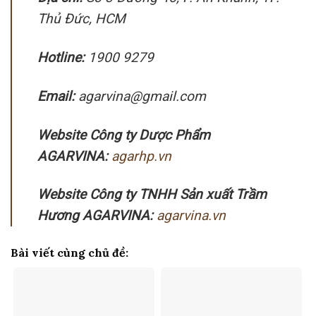
the
Thủ Đức, HCM
product
page
Hotline:
1900 9279
Email:
agarvina@gmail.com
Website Công ty Dược Phẩm
AGARVINA:
agarhp.vn
Website Công ty TNHH Sản xuất Trầm
Hương AGARVINA:
agarvina.vn
Bài viết cùng chủ đề: