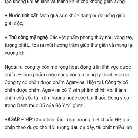
tạo không khí an lành và thanh khiết cho không gian sống
+ Nước tinh cất:
Món quà sức khỏe dạng nước uống giúp
giải độc,…
+ Thủ công mỹ nghệ:
Các vật phẩm phong thủy như vòng tay,
tượng phật,.. tỏa ra mùi hương trầm giúp thư giãn và mang lại
vượng khí
Ngoài ra, công ty còn mở rộng hoạt động trên lĩnh vực dược
phẩm – thực phẩm chức năng với tên công ty thành viên là
Công ty cổ phần dược phẩm Agarvina. Hiện tại, Công ty cổ
phần dược phẩm Agarvina có 7 sản phẩm chính với thành
phần chủ yếu từ Trầm hương hoặc các bài thuốc Đông y có
trong Danh mục 05 của Bộ Y tế gồm:
+AGAR – HP:
Chứa tinh dầu Trầm hương diệt khuẩn HP, giải
pháp thảo dược cho đối tượng đau dạ dày, tái phát nhiều lần.