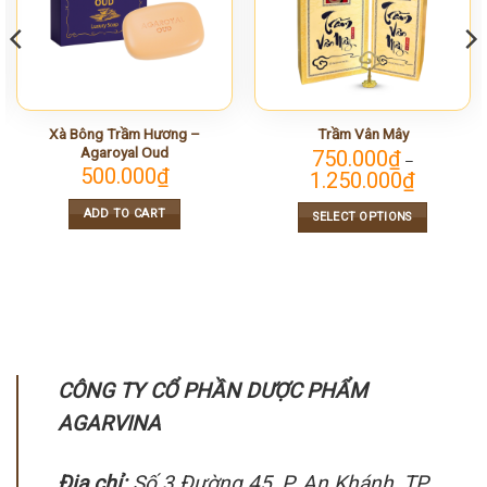
Xà Bông Trầm Hương –
Trầm Vân Mây
Agaroyal Oud
750.000
₫
–
500.000
₫
1.250.000
₫
ADD TO CART
SELECT OPTIONS
This
product
has
multiple
variants.
The
options
CÔNG TY CỔ PHẦN DƯỢC PHẨM
may
AGARVINA
be
chosen
on
Địa chỉ:
Số 3 Đường 45, P. An Khánh, TP.