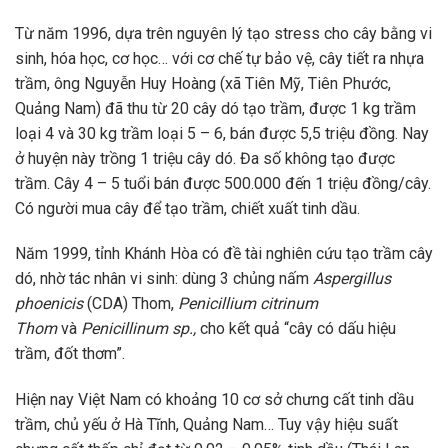
Từ năm 1996, dựa trên nguyên lý tạo stress cho cây bằng vi
sinh, hóa học, cơ học… với cơ chế tự bảo vệ, cây tiết ra nhựa
trầm, ông Nguyễn Huy Hoàng (xã Tiên Mỹ, Tiên Phước,
Quảng Nam) đã thu từ 20 cây dó tạo trầm, được 1 kg trầm
loại 4 và 30 kg trầm loại 5 – 6, bán được 5,5 triệu đồng. Nay
ở huyện này trồng 1 triệu cây dó. Đa số không tạo được
trầm. Cây 4 – 5 tuổi bán được 500.000 đến 1 triệu đồng/cây.
Có người mua cây để tạo trầm, chiết xuất tinh dầu.
Năm 1999, tỉnh Khánh Hòa có đề tài nghiên cứu tạo trầm cây
dó, nhờ tác nhân vi sinh: dùng 3 chủng nấm
Aspergillus
phoenicis
(CDA) Thom,
Penicillium citrinum
Thom
và
Penicillinum sp.,
cho kết quả “cây có dấu hiệu
trầm, đốt thơm”.
Hiện nay Việt Nam có khoảng 10 cơ sở chưng cất tinh dầu
trầm, chủ yếu ở Hà Tĩnh, Quảng Nam… Tuy vậy hiệu suất