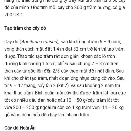
hàng 10 triệu đồng nhờ Công ty Bảy Núi tạo trầm cho 50 cây
dó của mình. Ước tính mỗi cây cho 200 g trầm hương, có giá
200 USD.
Tạo trầm cho cây dó
Cây dó (
Aquilaria crassna
), sau khi trồng được 6 – 9 năm,
vòng thân cách mặt đất 1,4 m đạt 32 cm trở lên thì tạo trầm
được. Thao tác tạo trầm rất đơn giản: khoan các lỗ tròn
đường kính chừng 1,5 cm, chiều sâu chừng 2 – 3 cm trên
thân cây từ gốc lên đến 2/3 cây theo mật độ nhất định. Sau
khi cho chất tạo trầm, nhét đoạn ống nhựa cùng cỡ vào. Sau
từ 9 – 12 tháng, cấy lần 2 (kit 2), và sau khoảng 2 năm thì
khai thác trầm. Bình quân mỗi cây thu được: trầm lát loại cực
tốt có nhiều dầu đen hoặc nâu 10 – 50 g/cây, trầm lát tốt
vừa 200 – 250 g; ngoài ra còn có 1 kg trầm vụn, 14 – 20 kg
gỗ vàng dùng nấu dầu hay làm nhang trầm.
Cây dó Hoài Ân