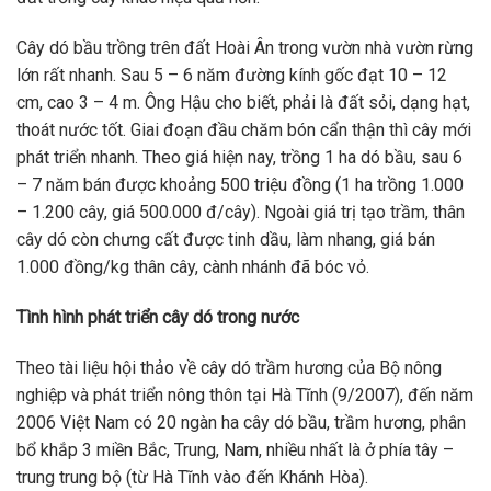
Cây dó bầu trồng trên đất Hoài Ân trong vườn nhà vườn rừng
lớn rất nhanh. Sau 5 – 6 năm đường kính gốc đạt 10 – 12
cm, cao 3 – 4 m. Ông Hậu cho biết, phải là đất sỏi, dạng hạt,
thoát nước tốt. Giai đoạn đầu chăm bón cẩn thận thì cây mới
phát triển nhanh. Theo giá hiện nay, trồng 1 ha dó bầu, sau 6
– 7 năm bán được khoảng 500 triệu đồng (1 ha trồng 1.000
– 1.200 cây, giá 500.000 đ/cây). Ngoài giá trị tạo trầm, thân
cây dó còn chưng cất được tinh dầu, làm nhang, giá bán
1.000 đồng/kg thân cây, cành nhánh đã bóc vỏ.
Tình hình phát triển cây dó trong nước
Theo tài liệu hội thảo về cây dó trầm hương của Bộ nông
nghiệp và phát triển nông thôn tại Hà Tĩnh (9/2007), đến năm
2006 Việt Nam có 20 ngàn ha cây dó bầu, trầm hương, phân
bổ khắp 3 miền Bắc, Trung, Nam, nhiều nhất là ở phía tây –
trung trung bộ (từ Hà Tĩnh vào đến Khánh Hòa).