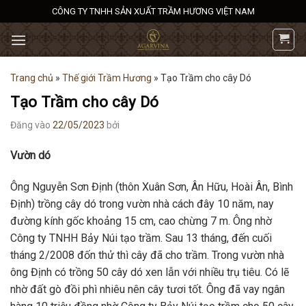
Bỏ
CÔNG TY TNHH SẢN XUẤT TRẦM HƯƠNG VIỆT NAM
qua
nội
dung
Trang chủ
»
Thế giới Trầm Hương
»
Tạo Trầm cho cây Dó
Tạo Trầm cho cây Dó
Đăng vào
22/05/2023
bởi
Vườn dó
Ông Nguyễn Sơn Định (thôn Xuân Sơn, Ân Hữu, Hoài Ân, Bình
Định) trồng cây dó trong vườn nhà cách đây 10 năm, nay
đường kính gốc khoảng 15 cm, cao chừng 7 m. Ông nhờ
Công ty TNHH Bảy Núi tạo trầm. Sau 13 tháng, đến cuối
tháng 2/2008 đốn thử thì cây đã cho trầm. Trong vườn nhà
ông Định có trồng 50 cây dó xen lẫn với nhiều trụ tiêu. Có lẽ
nhờ đất gò đồi phì nhiêu nên cây tươi tốt. Ông đã vay ngân