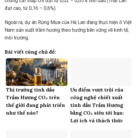
chưng cất thấp chỉ đạt từ 0,02 – 0,05% tinh dầu (Thái Lan
đạt cao, từ 0,16 – 0,6%).
Ngoài ra, dự án Rừng Mưa của Hà Lan đang thực hiện ở Việt
Nam sản xuất trầm hương theo hướng bền vững về kinh tế,
môi trường.
Bài viết cùng chủ đề:
Thị trường tinh dầu
Ưu điểm vượt trội của
Trầm Hương CO₂ trên
công nghệ chiết xuất
thế giới đang phát triển
tinh dầu Trầm Hương
như thế nào?
bằng CO₂ siêu tới hạn:
Lợi ích và thách thức