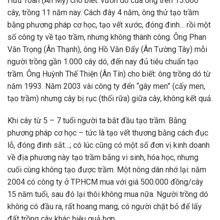
Hữu Toàn (Ân Mỹ) cho biết: vườn dó của ông trên 15.000
cây, trồng 11 năm nay. Cách đây 4 năm, ông thử tạo trầm
bằng phương pháp cơ học, tạo vết xước, đóng đinh… rồi một
số công ty về tạo trầm, nhưng không thành công. Ông Phan
Văn Trọng (Ân Thạnh), ông Hồ Văn Đẩy (Ân Tường Tây) mỗi
người trồng gần 1.000 cây dó, đến nay đủ tiêu chuẩn tạo
trầm. Ông Huỳnh Thế Thiện (Ân Tín) cho biết: ông trồng dó từ
năm 1993. Năm 2003 vài công ty đến “gây men” (cấy men,
tạo trầm) nhưng cây bị rục (thối rữa) giữa cây, không kết quả.
Khi cây từ 5 – 7 tuổi người ta bắt đầu tạo trầm. Bằng
phương pháp cơ học – tức là tạo vết thương bằng cách đục
lỗ, đóng đinh sắt…; có lúc cũng có một số đơn vị kinh doanh
về địa phương này tạo trầm bằng vi sinh, hóa học, nhưng
cuối cùng không tạo được trầm. Một nông dân nhớ lại: năm
2004 có công ty ở TP.HCM mua với giá 500.000 đồng/cây
15 năm tuổi, sau đó lại thôi không mua nữa. Người trồng dó
không có đầu ra, rất hoang mang, có người chặt bỏ để lấy
đất trồng cây khác hiệu quả hơn.