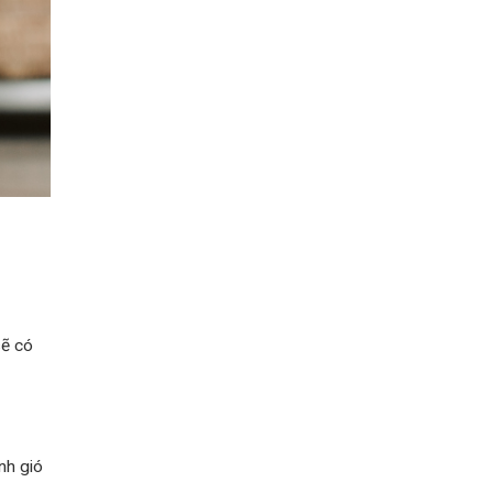
sẽ có
ánh gió