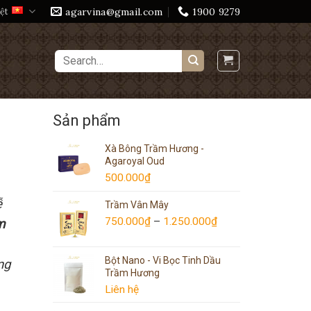
agarvina@gmail.com
1900 9279
ệt
Search
for:
Sản phẩm
Xà Bông Trầm Hương -
Agaroyal Oud
500.000
₫
ễ
Trầm Vân Mây
750.000
₫
–
1.250.000
₫
m
Bột Nano - Vi Bọc Tinh Dầu
ng
Trầm Hương
Liên hệ