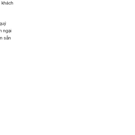
o khách
quý
n ngại
ôn sẵn