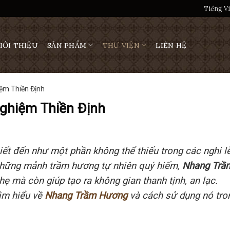
Tiếng Vi
IỚI THIỆU
SẢN PHẨM
THƯ VIỆN
LIÊN HỆ
ệm Thiền Định
ghiệm Thiền Định
biết đến như một phần không thể thiếu trong các nghi l
 những mảnh trầm hương tự nhiên quý hiếm,
Nhang Trầ
ẹ mà còn giúp tạo ra không gian thanh tịnh, an lạc.
tìm hiểu về
Nhang Trầm Hương
và cách sử dụng nó tro