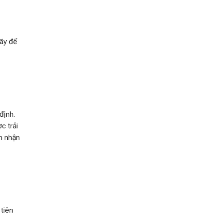
Hãy để
định.
c trải
m nhận
 tiên