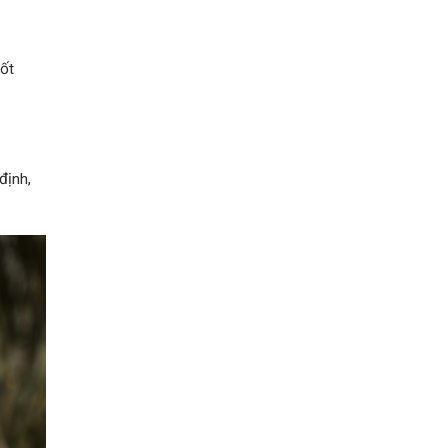
ốt
định,