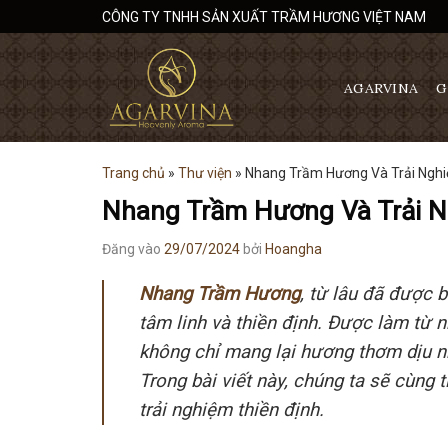
Bỏ
CÔNG TY TNHH SẢN XUẤT TRẦM HƯƠNG VIỆT NAM
qua
nội
dung
AGARVINA
G
Trang chủ
»
Thư viện
»
Nhang Trầm Hương Và Trải Nghi
Nhang Trầm Hương Và Trải N
Đăng vào
29/07/2024
bởi
Hoangha
Nhang Trầm Hương
, từ lâu đã được 
tâm linh và thiền định. Được làm từ
không chỉ mang lại hương thơm dịu nh
Trong bài viết này, chúng ta sẽ cùng 
trải nghiệm thiền định.