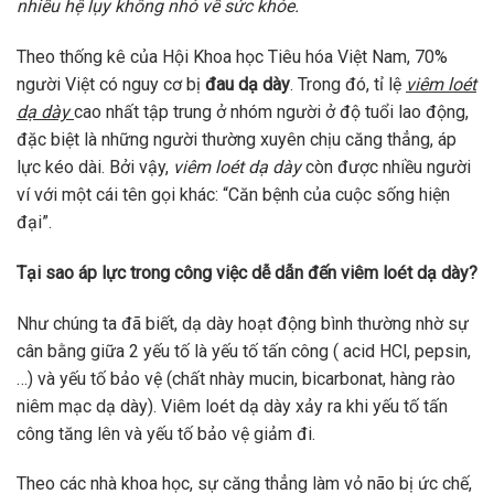
nhiều hệ lụy không nhỏ về sức khỏe.
Theo thống kê của Hội Khoa học Tiêu hóa Việt Nam, 70%
người Việt có nguy cơ bị
đau dạ dày
. Trong đó, tỉ lệ
viêm loét
dạ dày
cao nhất tập trung ở nhóm người ở độ tuổi lao động,
đặc biệt là những người thường xuyên chịu căng thẳng, áp
lực kéo dài. Bởi vậy,
viêm loét dạ dày
còn được nhiều người
ví với một cái tên gọi khác: “Căn bệnh của cuộc sống hiện
đại”.
Tại sao áp lực trong công việc dễ dẫn đến viêm loét dạ dày?
Như chúng ta đã biết, dạ dày hoạt động bình thường nhờ sự
cân bằng giữa 2 yếu tố là yếu tố tấn công ( acid HCl, pepsin,
…) và yếu tố bảo vệ (chất nhày mucin, bicarbonat, hàng rào
niêm mạc dạ dày). Viêm loét dạ dày xảy ra khi yếu tố tấn
công tăng lên và yếu tố bảo vệ giảm đi.
Theo các nhà khoa học, sự căng thẳng làm vỏ não bị ức chế,