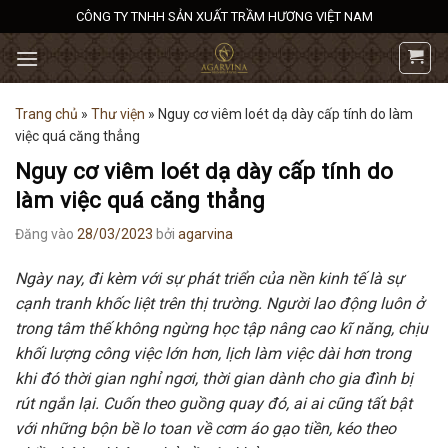
Bỏ
CÔNG TY TNHH SẢN XUẤT TRẦM HƯƠNG VIỆT NAM
qua
nội
dung
Trang chủ
»
Thư viện
»
Nguy cơ viêm loét dạ dày cấp tính do làm
việc quá căng thẳng
Nguy cơ viêm loét dạ dày cấp tính do
làm việc quá căng thẳng
Đăng vào
28/03/2023
bởi
agarvina
Ngày nay, đi kèm với sự phát triển của nền kinh tế là sự
cạnh tranh khốc liệt trên thị trường. Người lao động luôn ở
trong tâm thế không ngừng học tập nâng cao kĩ năng, chịu
khối lượng công việc lớn hơn, lịch làm việc dài hơn trong
khi đó thời gian nghỉ ngơi, thời gian dành cho gia đình bị
rút ngắn lại. Cuốn theo guồng quay đó, ai ai cũng tất bật
với những bộn bề lo toan về cơm áo gạo tiền, kéo theo