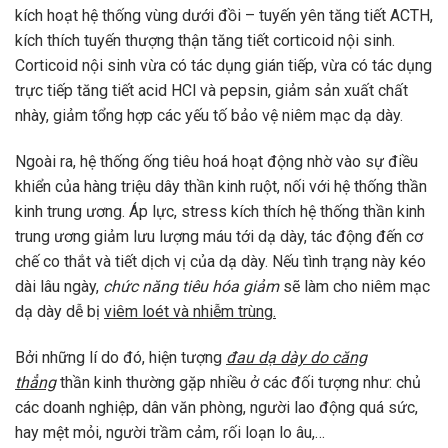
kích hoạt hệ thống vùng dưới đồi – tuyến yên tăng tiết ACTH,
kích thích tuyến thượng thận tăng tiết corticoid nội sinh.
Corticoid nội sinh vừa có tác dụng gián tiếp, vừa có tác dụng
trực tiếp tăng tiết acid HCl và pepsin, giảm sản xuất chất
nhày, giảm tổng hợp các yếu tố bảo vệ niêm mạc dạ dày.
Ngoài ra, hệ thống ống tiêu hoá hoạt động nhờ vào sự điều
khiển của hàng triệu dây thần kinh ruột, nối với hệ thống thần
kinh trung ương. Áp lực, stress kích thích hệ thống thần kinh
trung ương giảm lưu lượng máu tới dạ dày, tác động đến cơ
chế co thắt và tiết dịch vị của dạ dày. Nếu tình trạng này kéo
dài lâu ngày,
chức năng tiêu hóa giảm
sẽ làm cho niêm mạc
dạ dày dễ bị
viêm loét và nhiễm trùng.
Bởi những lí do đó, hiện tượng
đau dạ dày do căng
thẳng
thần kinh thường gặp nhiều ở các đối tượng như: chủ
các doanh nghiệp, dân văn phòng, người lao động quá sức,
hay mệt mỏi, người trầm cảm, rối loạn lo âu,…