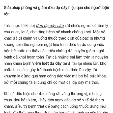
Giải pháp phòng và giảm đau dạ dày hiệu quả cho người bận
rộn
Trên thực tế khi bị
đau dạ dày cấp
, rất nhiều người có tâm lý
chủ quan, lơ là, cho rằng bệnh sẽ nhanh chóng khỏi. Một số
khác đã đi khám và uống thuốc theo đơn của bác sĩ nhưng
không tuân thủ nghiêm ngặt liệu trình điều trị do công việc
bộn bề hoặc do thấy các triệu chứng đã thuyên giảm, nghĩ
bệnh đã khỏi hoàn toàn. Tất cả những sai lầm trên là nguyên
nhân khiến bệnh
viêm loét dạ dày
tái đi tái lại nhiều lần, khó
chữa hơn, lâu ngày trở thành bệnh mãn tính. Do vậy, lời
khuyên là đừng quá ham công tiếc việc mà bỏ bê sức khỏe,
bởi mỗi chúng ta ai cũng chỉ có một cái dạ dày mà thôi.
Khi có dấu hiệu như đau nóng rát vùng thượng vị, ợ hơi, ợ
chua, tiêu hóa kém,… hãy đến ngay các cơ sở y tế để thăm
khám, điều trị bệnh triệt để bằng cách uống thuốc đúng liệu
trình, đủ thời gian theo đơn của bác sĩ và tránh xa yếu tố gây