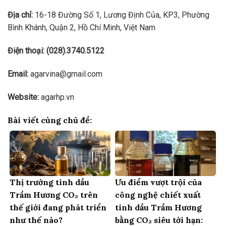
Địa chỉ:
16-18 Đường Số 1, Lương Định Của, KP3, Phường
Bình Khánh, Quận 2, Hồ Chí Minh, Việt Nam
Điện thoại: (028).3740.5122
Email:
agarvina@gmail.com
Website:
agarhp.vn
Bài viết cùng chủ đề:
Thị trường tinh dầu
Ưu điểm vượt trội của
Trầm Hương CO₂ trên
công nghệ chiết xuất
thế giới đang phát triển
tinh dầu Trầm Hương
như thế nào?
bằng CO₂ siêu tới hạn: