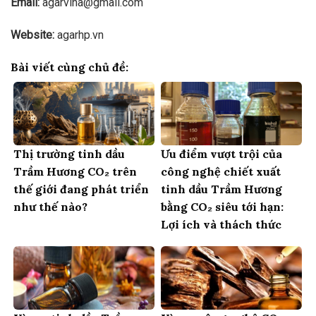
Email:
agarvina@gmail.com
Website:
agarhp.vn
Bài viết cùng chủ đề:
Thị trường tinh dầu
Ưu điểm vượt trội của
Trầm Hương CO₂ trên
công nghệ chiết xuất
thế giới đang phát triển
tinh dầu Trầm Hương
như thế nào?
bằng CO₂ siêu tới hạn:
Lợi ích và thách thức