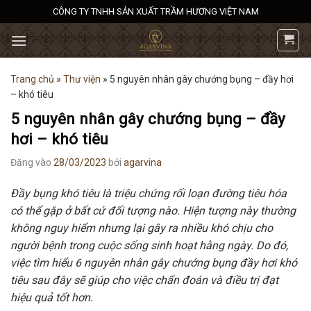
Bỏ
CÔNG TY TNHH SẢN XUẤT TRẦM HƯƠNG VIỆT NAM
qua
nội
dung
Trang chủ
»
Thư viện
»
5 nguyên nhân gây chướng bụng – đầy hơi
– khó tiêu
5 nguyên nhân gây chướng bụng – đầy
hơi – khó tiêu
Đăng vào
28/03/2023
bởi
agarvina
Đầy bụng khó tiêu là triệu chứng rối loạn đường tiêu hóa
có thể gặp ở bất cứ đối tượng nào. Hiện tượng này thường
không nguy hiểm nhưng lại gây ra nhiều khó chịu cho
người bệnh trong cuộc sống sinh hoạt hằng ngày. Do đó,
việc tìm hiểu 6 nguyên nhân gây chướng bụng đầy hơi khó
tiêu sau đây sẽ giúp cho việc chẩn đoán và điều trị đạt
hiệu quả tốt hơn.