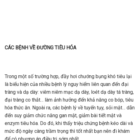
CÁC BỆNH VỀ ĐƯỜNG TIÊU HÓA
Trong một số trường hợp, đầy hơi chướng bụng khó tiêu lại
là biểu hiện của nhiều bệnh lý nguy hiểm liên quan đến đại
tràng và dạ dày: viêm niêm mạc dạ dày, loét dạ dày tá tràng,
đại tràng co thắt… làm ảnh hưởng đến khả năng co bóp, tiêu
hóa thức ăn. Ngoài ra, các bệnh lý về tuyến tụy, sỏi mật… dẫn
đến suy giảm chức năng gan mật, giảm bài tiết mật và
enzym tiêu hóa. Do đó, khi thấy triệu chứng bệnh kéo dài và
mức độ ngày càng trầm trọng thì tốt nhất bạn nên đi khám
để có phương án điều trị sớm nhất.