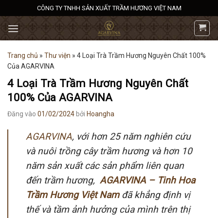
Bỏ
CÔNG TY TNHH SẢN XUẤT TRẦM HƯƠNG VIỆT NAM
qua
nội
dung
Trang chủ
»
Thư viện
»
4 Loại Trà Trầm Hương Nguyên Chất 100%
Của AGARVINA
4 Loại Trà Trầm Hương Nguyên Chất
100% Của AGARVINA
Đăng vào
01/02/2024
bởi
Hoangha
AGARVINA
, với hơn 25 năm nghiên cứu
và nuôi trồng cây trầm hương và hơn 10
năm sản xuất các sản phẩm liên quan
đến trầm hương,
AGARVINA – Tinh Hoa
Trầm Hương Việt Nam
đã khẳng định vị
thế và tầm ảnh hưởng của mình trên thị