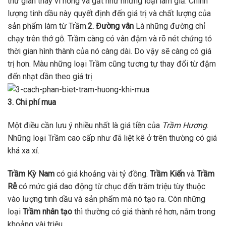
thư giãn thay vì nồng và gắt như những loại làm giả. Chính
lượng tinh dầu này quyết định đến giá trị và chất lượng của
sản phẩm làm từ Trầm.
2. Đường vân
Là những đường chỉ
chạy trên thớ gỗ. Trầm càng có vân đậm và rõ nét chứng tỏ
thời gian hình thành của nó càng dài. Do vậy sẽ càng có giá
trị hơn. Màu những loại Trầm cũng tương tự thay đổi từ đậm
đến nhạt dần theo giá trị
3. Chi phí mua
Một điều cần lưu ý nhiều nhất là giá tiền của
Trầm Hương
.
Những loại Trầm cao cấp như đã liệt kê ở trên thường có giá
khá xa xỉ.
Trầm Kỳ Nam
có giá khoảng vài tỷ đồng.
Trầm Kiến
và
Trầm
Rễ
có mức giá dao động từ chục đến trăm triệu tùy thuộc
vào lượng tinh dầu và sản phẩm mà nó tạo ra. Còn những
loại
Trầm nhân tạo
thì thường có giá thành rẻ hơn, nằm trong
khoảng vài triệu.