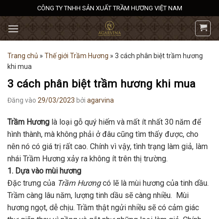
Bỏ
CÔNG TY TNHH SẢN XUẤT TRẦM HƯƠNG VIỆT NAM
qua
nội
dung
Trang chủ
»
Thế giới Trầm Hương
»
3 cách phân biệt trầm hương
khi mua
3 cách phân biệt trầm hương khi mua
Đăng vào
29/03/2023
bởi
agarvina
Trầm Hương
là loại gỗ quý hiếm và mất ít nhất 30 năm để
hình thành, mà không phải ở đâu cũng tìm thấy được, cho
nên nó có giá trị rất cao. Chính vì vậy, tình trạng làm giả, làm
nhái Trầm Hương xảy ra không ít trên thị trường.
1. Dựa vào mùi hương
Đặc trưng của
Trầm Hương
có lẽ là mùi hương của tinh dầu.
Trầm càng lâu năm, lượng tinh dầu sẽ càng nhiều. Mùi
hương ngọt, dễ chịu. Trầm thật ngửi nhiều sẽ có cảm giác