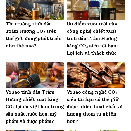
Thị trường tinh dầu
Ưu điểm vượt trội của
Trầm Hương CO₂ trên
công nghệ chiết xuất
thế giới đang phát triển
tinh dầu Trầm Hương
như thế nào?
bằng CO₂ siêu tới hạn:
Lợi ích và thách thức
Vì sao tinh dầu Trầm
Vì sao công nghệ CO₂
Hương chiết xuất bằng
siêu tới hạn có thể giữ
CO₂ lại ưu việt hơn trong
được nhiều hoạt chất và
sản xuất nước hoa, mỹ
hương thơm tự nhiên
phẩm và dược phẩm?
hơn?